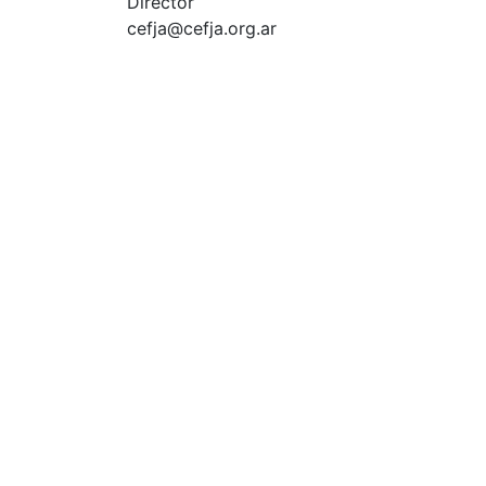
Director
cefja@cefja.org.ar