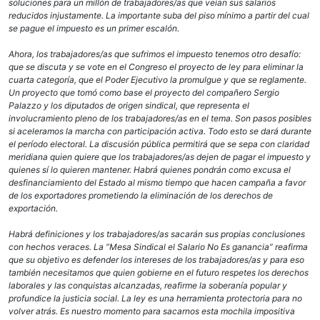
soluciones para un millón de trabajadores/as que veían sus salarios
reducidos injustamente. La importante suba del piso mínimo a partir del cual
se pague el impuesto es un primer escalón.
Ahora, los trabajadores/as que sufrimos el impuesto tenemos otro desafío:
que se discuta y se vote en el Congreso el proyecto de ley para eliminar la
cuarta categoría, que el Poder Ejecutivo la promulgue y que se reglamente.
Un proyecto que tomó como base el proyecto del compañero Sergio
Palazzo y los diputados de origen sindical, que representa el
involucramiento pleno de los trabajadores/as en el tema. Son pasos posibles
si aceleramos la marcha con participación activa. Todo esto se dará durante
el período electoral. La discusión pública permitirá que se sepa con claridad
meridiana quien quiere que los trabajadores/as dejen de pagar el impuesto y
quienes sí lo quieren mantener. Habrá quienes pondrán como excusa el
desfinanciamiento del Estado al mismo tiempo que hacen campaña a favor
de los exportadores prometiendo la eliminación de los derechos de
exportación.
Habrá definiciones y los trabajadores/as sacarán sus propias conclusiones
con hechos veraces. La “Mesa Sindical el Salario No Es ganancia” reafirma
que su objetivo es defender los intereses de los trabajadores/as y para eso
también necesitamos que quien gobierne en el futuro respetes los derechos
laborales y las conquistas alcanzadas, reafirme la soberanía popular y
profundice la justicia social. La ley es una herramienta protectoria para no
volver atrás. Es nuestro momento para sacarnos esta mochila impositiva