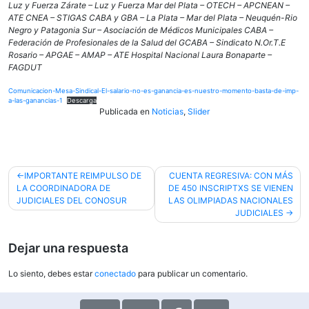
Luz y Fuerza Zárate – Luz y Fuerza Mar del Plata – OTECH – APCNEAN –
ATE CNEA – STIGAS CABA y GBA – La Plata – Mar del Plata – Neuquén-Rio
Negro y Patagonia Sur – Asociación de Médicos Municipales CABA –
Federación de Profesionales de la Salud del GCABA – Sindicato N.Or.T.E
Rosario – APGAE – AMAP – ATE Hospital Nacional Laura Bonaparte –
FAGDUT
Comunicacion-Mesa-Sindical-El-salario-no-es-ganancia-es-nuestro-momento-basta-de-imp-
a-las-ganancias-1
Descarga
Publicada en
Noticias
,
Slider
Navegación
IMPORTANTE REIMPULSO DE
CUENTA REGRESIVA: CON MÁS
LA COORDINADORA DE
DE 450 INSCRIPTXS SE VIENEN
de
JUDICIALES DEL CONOSUR
LAS OLIMPIADAS NACIONALES
entradas
JUDICIALES
Dejar una respuesta
Lo siento, debes estar
conectado
para publicar un comentario.