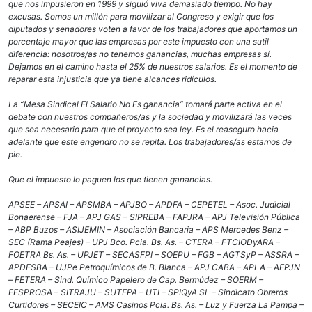
que nos impusieron en 1999 y siguió viva demasiado tiempo. No hay
excusas. Somos un millón para movilizar al Congreso y exigir que los
diputados y senadores voten a favor de los trabajadores que aportamos un
porcentaje mayor que las empresas por este impuesto con una sutil
diferencia: nosotros/as no tenemos ganancias, muchas empresas sí.
Dejamos en el camino hasta el 25% de nuestros salarios. Es el momento de
reparar esta injusticia que ya tiene alcances ridículos.
La “Mesa Sindical El Salario No Es ganancia” tomará parte activa en el
debate con nuestros compañeros/as y la sociedad y movilizará las veces
que sea necesario para que el proyecto sea ley. Es el reaseguro hacia
adelante que este engendro no se repita. Los trabajadores/as estamos de
pie.
Que el impuesto lo paguen los que tienen ganancias.
APSEE – APSAI – APSMBA – APJBO – APDFA – CEPETEL – Asoc. Judicial
Bonaerense – FJA – APJ GAS – SIPREBA – FAPJRA – APJ Televisión Pública
– ABP Buzos – ASIJEMIN – Asociación Bancaria – APS Mercedes Benz –
SEC (Rama Peajes) – UPJ Bco. Pcia. Bs. As. – CTERA – FTCIODyARA –
FOETRA Bs. As. – UPJET – SECASFPI – SOEPU – FGB – AGTSyP – ASSRA –
APDESBA – UJPe Petroquímicos de B. Blanca – APJ CABA – APLA – AEPJN
– FETERA – Sind. Químico Papelero de Cap. Bermúdez – SOERM –
FESPROSA – SITRAJU – SUTEPA – UTI – SPIQyA SL – Sindicato Obreros
Curtidores – SECEIC – AMS Casinos Pcia. Bs. As. – Luz y Fuerza La Pampa –