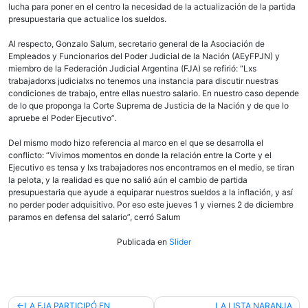
lucha para poner en el centro la necesidad de la actualización de la partida
presupuestaria que actualice los sueldos.
Al respecto, Gonzalo Salum, secretario general de la Asociación de
Empleados y Funcionarios del Poder Judicial de la Nación (AEyFPJN) y
miembro de la Federación Judicial Argentina (FJA) se refirió: “Lxs
trabajadorxs judicialxs no tenemos una instancia para discutir nuestras
condiciones de trabajo, entre ellas nuestro salario. En nuestro caso depende
de lo que proponga la Corte Suprema de Justicia de la Nación y de que lo
apruebe el Poder Ejecutivo”.
Del mismo modo hizo referencia al marco en el que se desarrolla el
conflicto: “Vivimos momentos en donde la relación entre la Corte y el
Ejecutivo es tensa y lxs trabajadores nos encontramos en el medio, se tiran
la pelota, y la realidad es que no salió aún el cambio de partida
presupuestaria que ayude a equiparar nuestros sueldos a la inflación, y así
no perder poder adquisitivo. Por eso este jueves 1 y viernes 2 de diciembre
paramos en defensa del salario”, cerró Salum
Publicada en
Slider
Navegación
LA FJA PARTICIPÓ EN
LA LISTA NARANJA