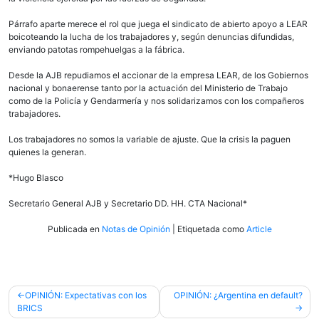
Párrafo aparte merece el rol que juega el sindicato de abierto apoyo a
LEAR
boicoteando la lucha de los trabajadores y, según denuncias difundidas,
enviando patotas rompehuelgas a la fábrica.
Desde la
AJB
repudiamos el accionar de la empresa
LEAR
, de los Gobiernos
nacional y bonaerense tanto por la actuación del Ministerio de Trabajo
como de la Policía y Gendarmería y nos solidarizamos con los compañeros
trabajadores.
Los trabajadores no somos la variable de ajuste. Que la crisis la paguen
quienes la generan.
*Hugo Blasco
Secretario General
AJB
y Secretario DD. HH.
CTA
Nacional*
Publicada en
Notas de Opinión
|
Etiquetada como
Article
Navegación
OPINIÓN: Expectativas con los
OPINIÓN: ¿Argentina en default?
BRICS
de