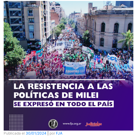
Publicada el
30/01/2024
|
por
FJA