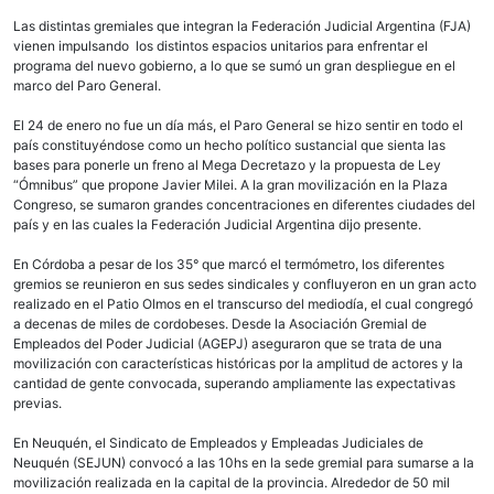
Las distintas gremiales que integran la Federación Judicial Argentina (FJA)
vienen impulsando los distintos espacios unitarios para enfrentar el
programa del nuevo gobierno, a lo que se sumó un gran despliegue en el
marco del Paro General.
El 24 de enero no fue un día más, el Paro General se hizo sentir en todo el
país constituyéndose como un hecho político sustancial que sienta las
bases para ponerle un freno al Mega Decretazo y la propuesta de Ley
“Ómnibus” que propone Javier Milei. A la gran movilización en la Plaza
Congreso, se sumaron grandes concentraciones en diferentes ciudades del
país y en las cuales la Federación Judicial Argentina dijo presente.
En Córdoba a pesar de los 35° que marcó el termómetro, los diferentes
gremios se reunieron en sus sedes sindicales y confluyeron en un gran acto
realizado en el Patio Olmos en el transcurso del mediodía, el cual congregó
a decenas de miles de cordobeses. Desde la Asociación Gremial de
Empleados del Poder Judicial (AGEPJ) aseguraron que se trata de una
movilización con características históricas por la amplitud de actores y la
cantidad de gente convocada, superando ampliamente las expectativas
previas.
En Neuquén, el Sindicato de Empleados y Empleadas Judiciales de
Neuquén (SEJUN) convocó a las 10hs en la sede gremial para sumarse a la
movilización realizada en la capital de la provincia. Alrededor de 50 mil