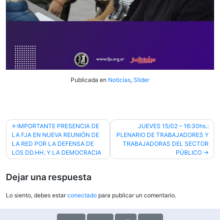
Publicada en
Noticias
,
Slider
Navegación
IMPORTANTE PRESENCIA DE
JUEVES 15/02 – 16:30hs.:
LA FJA EN NUEVA REUNIÓN DE
PLENARIO DE TRABAJADORES Y
de
LA RED POR LA DEFENSA DE
TRABAJADORAS DEL SECTOR
entradas
LOS DD.HH. Y LA DEMOCRACIA
PÚBLICO
Dejar una respuesta
Lo siento, debes estar
conectado
para publicar un comentario.