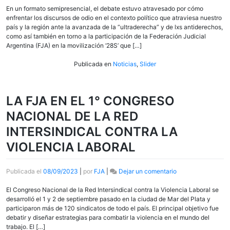
REALIZÓ
En un formato semipresencial, el debate estuvo atravesado por cómo
EL
enfrentar los discursos de odio en el contexto político que atraviesa nuestro
PLENARIO
país y la región ante la avanzada de la “ultraderecha” y de lxs antiderechos,
NACIONAL
como así también en torno a la participación de la Federación Judicial
DE
Argentina (FJA) en la movilización ‘28S’ que […]
MUJERES
Y
Publicada en
Noticias
,
Slider
DIVERSIDADES
DE
LA
LA FJA EN EL 1° CONGRESO
FJA
NACIONAL DE LA RED
INTERSINDICAL CONTRA LA
VIOLENCIA LABORAL
en
Publicada el
08/09/2023
|
por
FJA
|
Dejar un comentario
LA
FJA
El Congreso Nacional de la Red Intersindical contra la Violencia Laboral se
EN
desarrolló el 1 y 2 de septiembre pasado en la ciudad de Mar del Plata y
EL
participaron más de 120 sindicatos de todo el país. El principal objetivo fue
1°
debatir y diseñar estrategias para combatir la violencia en el mundo del
CONGRESO
trabajo. El […]