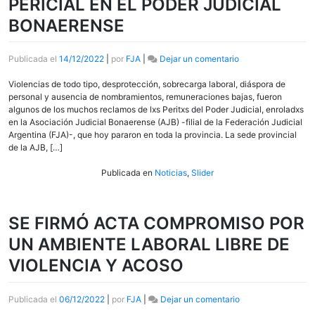
PERICIAL EN EL PODER JUDICIAL
BONAERENSE
en
Publicada el
14/12/2022
|
por
FJA
|
Dejar un comentario
LA
AJB
Violencias de todo tipo, desprotección, sobrecarga laboral, diáspora de
DECLARÓ
personal y ausencia de nombramientos, remuneraciones bajas, fueron
LA
algunos de los muchos reclamos de lxs Peritxs del Poder Judicial, enroladxs
EMERGENCIA
en la Asociación Judicial Bonaerense (AJB) -filial de la Federación Judicial
PERICIAL
Argentina (FJA)-, que hoy pararon en toda la provincia. La sede provincial
EN
de la AJB, […]
EL
PODER
Publicada en
Noticias
,
Slider
JUDICIAL
BONAERENSE
SE FIRMÓ ACTA COMPROMISO POR
UN AMBIENTE LABORAL LIBRE DE
VIOLENCIA Y ACOSO
en
Publicada el
06/12/2022
|
por
FJA
|
Dejar un comentario
SE