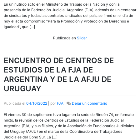
FIRMÓ
En un nutrido acto en el Ministerio de Trabajo de la Nación y con la
ACTA
presencia de la Federación Judicial Argentina (FJA), además de un centenar
COMPROMISO
de sindicatos y todas las centrales sindicales del país, se firmó en el día de
POR
hoy el acta compromiso “Para la Promoción y Protección de Derechos e
UN
Igualdad”, que […]
AMBIENTE
LABORAL
Publicada en
Slider
LIBRE
DE
VIOLENCIA
ENCUENTRO DE CENTROS DE
Y
ACOSO
ESTUDIOS DE LA FJA DE
ARGENTINA Y DE LA AFJU DE
URUGUAY
en
Publicada el
04/10/2022
|
por
FJA
|
Dejar un comentario
ENCUENTRO
DE
El viernes 30 de septiembre tuvo lugar en la sede de Rincón 74, en formato
CENTROS
mixto, la reunión de los Centros de Estudios de la Federación Judicial
DE
Argentina (FJA) y sus filiales, y de la Asociación de Funcionarios Judiciales
ESTUDIOS
del Uruguay (AFJU) en el marco de la Coordinadora de Trabajadores
DE
Judiciales del Cono Sur. La […]