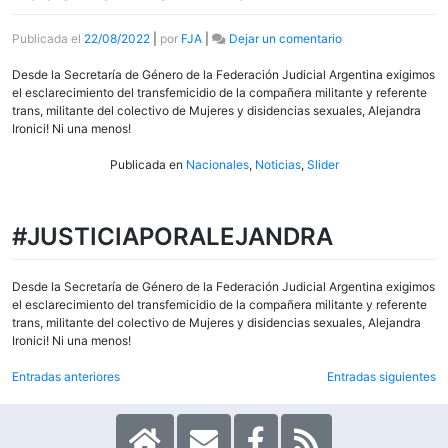
en
Publicada el
22/08/2022
|
por
FJA
|
Dejar un comentario
#JUSTICIAPORAL
Desde la Secretaría de Género de la Federación Judicial Argentina exigimos
el esclarecimiento del transfemicidio de la compañera militante y referente
trans, militante del colectivo de Mujeres y disidencias sexuales, Alejandra
Ironici! Ni una menos!
Publicada en
Nacionales
,
Noticias
,
Slider
#JUSTICIAPORALEJANDRA
Desde la Secretaría de Género de la Federación Judicial Argentina exigimos
el esclarecimiento del transfemicidio de la compañera militante y referente
trans, militante del colectivo de Mujeres y disidencias sexuales, Alejandra
Ironici! Ni una menos!
Navegación
Entradas anteriores
Entradas siguientes
de
entradas