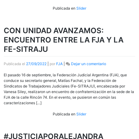
LA
FJA
Publicada en
Slider
DE
ARGENTINA
Y
CON UNIDAD AVANZAMOS:
DE
LA
ENCUENTRO ENTRE LA FJA Y LA
AFJU
FE-SITRAJU
DE
URUGUAY
en
Publicada el
27/09/2022
|
por
FJA
|
Dejar un comentario
CON
UNIDAD
El pasado 16 de septiembre, la Federación Judicial Argentina (FJA), que
AVANZAMOS:
conduce su secretario general, Matías Fachal, y la Federación de
ENCUENTRO
Sindicatos de Trabajadores Judiciales (Fe-SITRAJU), encabezada por
ENTRE
Vanesa Siley, realizaron un encuentro de confraternización en la sede de la
LA
FJA de la calle Rincón 74. En el evento, se pusieron en común las
FJA
caracterizaciones […]
Y
LA
Publicada en
Slider
FE-
SITRAJU
#JUSTICIAPORALEJANDRA