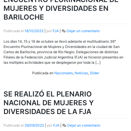
MUJERES Y DIVERSIDADES EN
BARILOCHE
en
Publicada el
18/10/2023
|
por
FJA
|
Dejar un comentario
LA
FJA
Los días 14, 15 y 16 de octubre se llevó adelante el multitudinario 36°
PARTICIPÓ
Encuentro Plurinacional de Mujeres y Diversidades en la ciudad de San
DEL
Carlos de Bariloche, provincia de Río Negro. Delegaciones de distintas
36°
Filiales de la Federación Judicial Argentina (FJA) se hicieron presentes en
ENCUENTRO
las múltiples actividades que se desplegaron por toda la […]
PLURINACIONAL
DE
Publicada en
Nacionales
,
Noticias
,
Slider
MUJERES
Y
DIVERSIDADES
SE REALIZÓ EL PLENARIO
EN
BARILOCHE
NACIONAL DE MUJERES Y
DIVERSIDADES DE LA FJA
en
Publicada el
29/09/2023
|
por
FJA
|
Dejar un comentario
SE