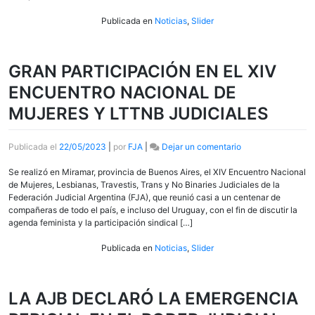
NACIONAL
DE
Publicada en
Noticias
,
Slider
LA
RED
INTERSINDICAL
GRAN PARTICIPACIÓN EN EL XIV
CONTRA
LA
ENCUENTRO NACIONAL DE
VIOLENCIA
MUJERES Y LTTNB JUDICIALES
LABORAL
en
Publicada el
22/05/2023
|
por
FJA
|
Dejar un comentario
GRAN
PARTICIPACIÓN
Se realizó en Miramar, provincia de Buenos Aires, el XIV Encuentro Nacional
EN
de Mujeres, Lesbianas, Travestis, Trans y No Binaries Judiciales de la
EL
Federación Judicial Argentina (FJA), que reunió casi a un centenar de
XIV
compañeras de todo el país, e incluso del Uruguay, con el fin de discutir la
ENCUENTRO
agenda feminista y la participación sindical […]
NACIONAL
DE
Publicada en
Noticias
,
Slider
MUJERES
Y
LTTNB
LA AJB DECLARÓ LA EMERGENCIA
JUDICIALES