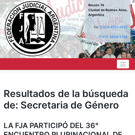
Saltar
Rincón 74
al
Ciudad de Buenos Aires,
contenido
Argentina
Tel:
(5411) 4951-1455
(5411) 4954-2758
Resultados de la búsqueda
de:
Secretaria de Género
LA FJA PARTICIPÓ DEL 36°
ENCUENTRO PLURINACIONAL DE